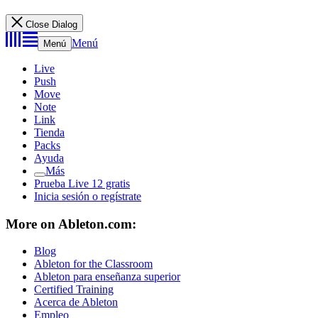
Close Dialog
Menú
Menú
Live
Push
Move
Note
Link
Tienda
Packs
Ayuda
Más
Prueba Live 12 gratis
Inicia sesión o regístrate
More on Ableton.com:
Blog
Ableton for the Classroom
Ableton para enseñanza superior
Certified Training
Acerca de Ableton
Empleo