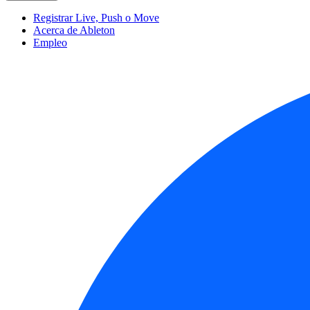
Registrar Live, Push o Move
Acerca de Ableton
Empleo