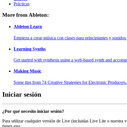
Prácticas
More from Ableton:
Ableton Learn
Empieza a crear música con clases para principiantes y sonidos 
Learning Synths
Get started with synthesis using a web-based synth and accomp
Making Music
Some tips from 74 Creative Strategies for Electronic Producers.
Iniciar sesión
¿Por qué necesito iniciar sesión?
Para utilizar cualquier versión de Live (incluidas Live Lite o nuestra
tienes una.