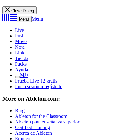
Close Dialog
Menú
Menú
Live
Push
Move
Note
Link
Tienda
Packs
Ayuda
Más
Prueba Live 12 gratis
Inicia sesión o regístrate
More on Ableton.com:
Blog
Ableton for the Classroom
Ableton para enseñanza superior
Certified Training
Acerca de Ableton
Empleo