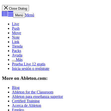
Close Dialog
Menú
Menú
Live
Push
Move
Note
Link
Tienda
Packs
Ayuda
Más
Prueba Live 12 gratis
Inicia sesión o regístrate
More on Ableton.com:
Blog
Ableton for the Classroom
Ableton para enseñanza superior
Certified Training
Acerca de Ableton
Empleo