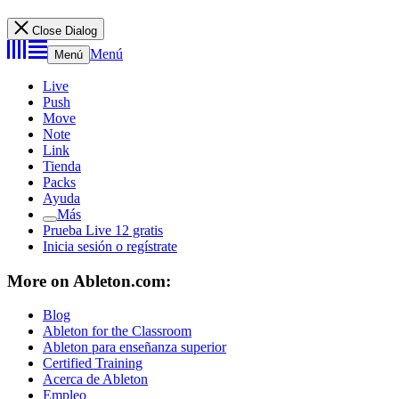
Close Dialog
Menú
Menú
Live
Push
Move
Note
Link
Tienda
Packs
Ayuda
Más
Prueba Live 12 gratis
Inicia sesión o regístrate
More on Ableton.com:
Blog
Ableton for the Classroom
Ableton para enseñanza superior
Certified Training
Acerca de Ableton
Empleo