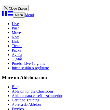
Close Dialog
Menú
Menú
Live
Push
Move
Note
Link
Tienda
Packs
Ayuda
Más
Prueba Live 12 gratis
Inicia sesión o regístrate
More on Ableton.com:
Blog
Ableton for the Classroom
Ableton para enseñanza superior
Certified Training
Acerca de Ableton
Empleo