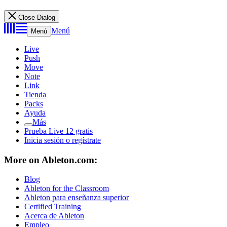
Close Dialog
Menú
Menú
Live
Push
Move
Note
Link
Tienda
Packs
Ayuda
Más
Prueba Live 12 gratis
Inicia sesión o regístrate
More on Ableton.com:
Blog
Ableton for the Classroom
Ableton para enseñanza superior
Certified Training
Acerca de Ableton
Empleo