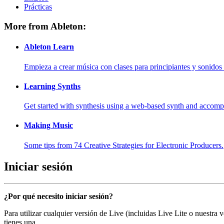
Prácticas
More from Ableton:
Ableton Learn
Empieza a crear música con clases para principiantes y sonidos 
Learning Synths
Get started with synthesis using a web-based synth and accomp
Making Music
Some tips from 74 Creative Strategies for Electronic Producers.
Iniciar sesión
¿Por qué necesito iniciar sesión?
Para utilizar cualquier versión de Live (incluidas Live Lite o nuestra
tienes una.