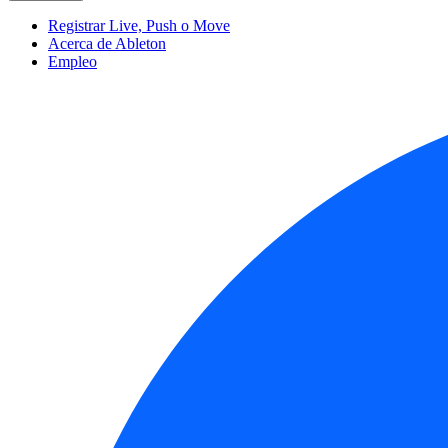
Registrar Live, Push o Move
Acerca de Ableton
Empleo