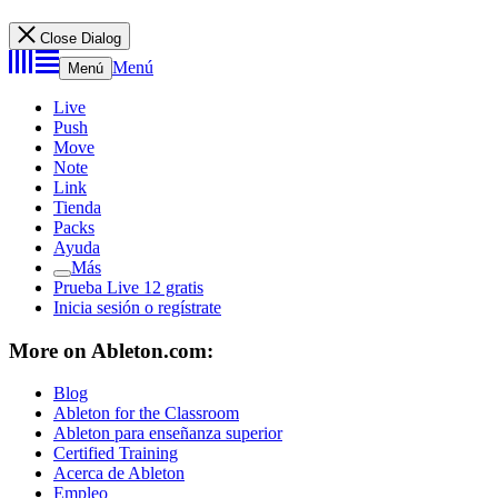
Close Dialog
Menú
Menú
Live
Push
Move
Note
Link
Tienda
Packs
Ayuda
Más
Prueba Live 12 gratis
Inicia sesión o regístrate
More on Ableton.com:
Blog
Ableton for the Classroom
Ableton para enseñanza superior
Certified Training
Acerca de Ableton
Empleo