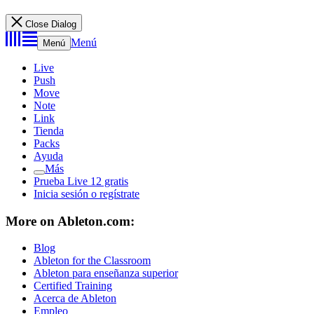
Close Dialog
Menú
Menú
Live
Push
Move
Note
Link
Tienda
Packs
Ayuda
Más
Prueba Live 12 gratis
Inicia sesión o regístrate
More on Ableton.com:
Blog
Ableton for the Classroom
Ableton para enseñanza superior
Certified Training
Acerca de Ableton
Empleo