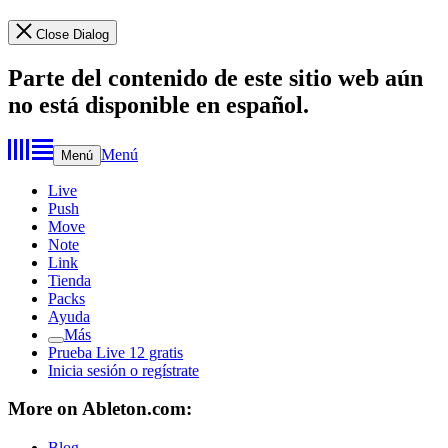
Close Dialog
Parte del contenido de este sitio web aún
no está disponible en español.
Menú
Menú
Live
Push
Move
Note
Link
Tienda
Packs
Ayuda
Más
Prueba Live 12 gratis
Inicia sesión o regístrate
More on Ableton.com:
Blog