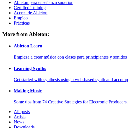
Ableton para enseñanza superior
Certified Training
Acerca de Ableton
Empleo
Prácticas
More from Ableton:
Ableton Learn
Empieza a crear música con clases para principiantes y sonidos 
Learning Synths
Get started with synthesis using a web-based synth and accomp
Making Music
Some tips from 74 Creative Strategies for Electronic Producers.
All posts
Artists
News
Downloads