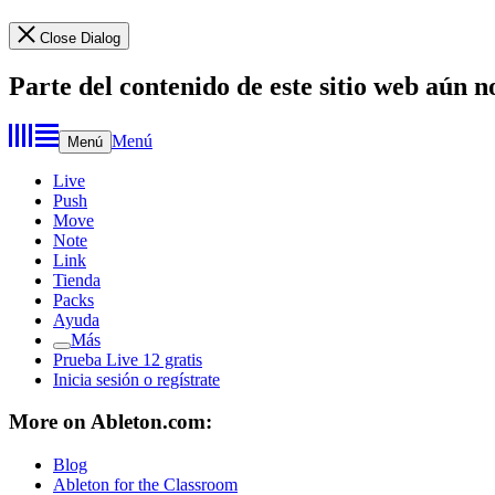
Close Dialog
Parte del contenido de este sitio web aún n
Menú
Menú
Live
Push
Move
Note
Link
Tienda
Packs
Ayuda
Más
Prueba Live 12 gratis
Inicia sesión o regístrate
More on Ableton.com:
Blog
Ableton for the Classroom