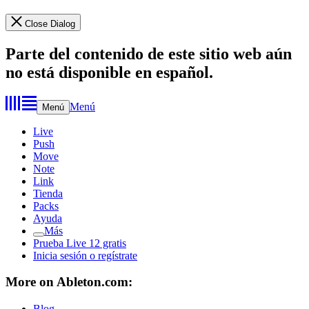
Close Dialog
Parte del contenido de este sitio web aún
no está disponible en español.
Menú
Menú
Live
Push
Move
Note
Link
Tienda
Packs
Ayuda
Más
Prueba Live 12 gratis
Inicia sesión o regístrate
More on Ableton.com:
Blog