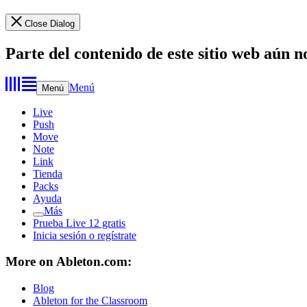
Close Dialog
Parte del contenido de este sitio web aún n
Menú
Menú
Live
Push
Move
Note
Link
Tienda
Packs
Ayuda
Más
Prueba Live 12 gratis
Inicia sesión o regístrate
More on Ableton.com:
Blog
Ableton for the Classroom