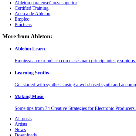
Ableton para enseñanza superior
Certified Training
Acerca de Ableton
Empleo
Prácticas
More from Ableton:
Ableton Learn
Empieza a crear música con clases para principiantes y sonidos 
Learning Synths
Get started with synthesis using a web-based synth and accomp
Making Music
Some tips from 74 Creative Strategies for Electronic Producers.
All posts
Artists
News
Downloads