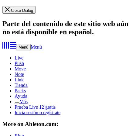
Close Dialog
Parte del contenido de este sitio web aún
no está disponible en español.
Menú
Menú
Live
Push
Move
Note
Link
Tienda
Packs
Ayuda
Más
Prueba Live 12 gratis
Inicia sesión o regístrate
More on Ableton.com:
Blog