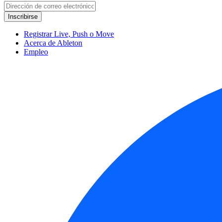
Registrar Live, Push o Move
Acerca de Ableton
Empleo