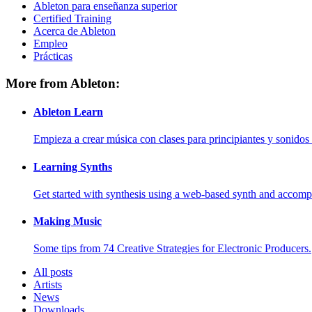
Ableton para enseñanza superior
Certified Training
Acerca de Ableton
Empleo
Prácticas
More from Ableton:
Ableton Learn
Empieza a crear música con clases para principiantes y sonidos 
Learning Synths
Get started with synthesis using a web-based synth and accomp
Making Music
Some tips from 74 Creative Strategies for Electronic Producers.
All posts
Artists
News
Downloads