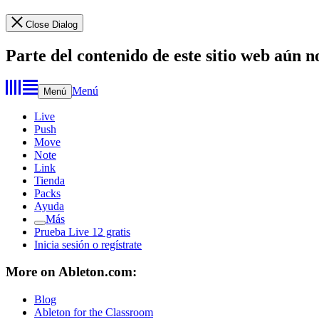
Close Dialog
Parte del contenido de este sitio web aún n
Menú
Menú
Live
Push
Move
Note
Link
Tienda
Packs
Ayuda
Más
Prueba Live 12 gratis
Inicia sesión o regístrate
More on Ableton.com:
Blog
Ableton for the Classroom