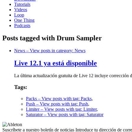
Tutorials
Videos
Loop
One Thing
Podcasts
Posts tagged with Drum Sampler
News
– View posts in category: News
Live 12.1 ya está disponible
La última actualización gratuita de Live 12 incluye corrección 
Tags:
Packs
– View posts with tag: Packs
,
Push
– View posts with tag: Push
,
Limiter
– View posts with tag: Limiter
,
Saturator
– View posts with tag: Saturator
Suscríbete a nuestro boletín de noticias
Introduce tu dirección de correo