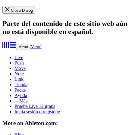
Close Dialog
Parte del contenido de este sitio web aún
no está disponible en español.
Menú
Menú
Live
Push
Move
Note
Link
Tienda
Packs
Ayuda
Más
Prueba Live 12 gratis
Inicia sesión o regístrate
More on Ableton.com:
Blog