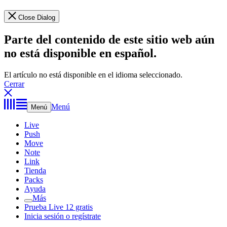
Close Dialog
Parte del contenido de este sitio web aún
no está disponible en español.
El artículo no está disponible en el idioma seleccionado.
Cerrar
Menú
Menú
Live
Push
Move
Note
Link
Tienda
Packs
Ayuda
Más
Prueba Live 12 gratis
Inicia sesión o regístrate