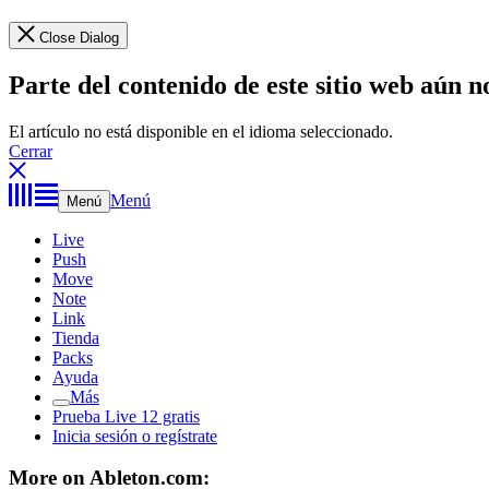
Close Dialog
Parte del contenido de este sitio web aún n
El artículo no está disponible en el idioma seleccionado.
Cerrar
Menú
Menú
Live
Push
Move
Note
Link
Tienda
Packs
Ayuda
Más
Prueba Live 12 gratis
Inicia sesión o regístrate
More on Ableton.com: