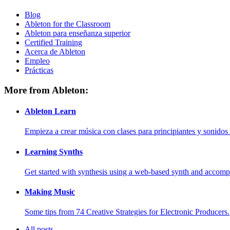
Blog
Ableton for the Classroom
Ableton para enseñanza superior
Certified Training
Acerca de Ableton
Empleo
Prácticas
More from Ableton:
Ableton Learn
Empieza a crear música con clases para principiantes y sonidos 
Learning Synths
Get started with synthesis using a web-based synth and accomp
Making Music
Some tips from 74 Creative Strategies for Electronic Producers.
All posts