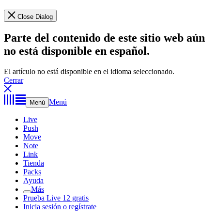
Close Dialog
Parte del contenido de este sitio web aún
no está disponible en español.
El artículo no está disponible en el idioma seleccionado.
Cerrar
Menú
Menú
Live
Push
Move
Note
Link
Tienda
Packs
Ayuda
Más
Prueba Live 12 gratis
Inicia sesión o regístrate