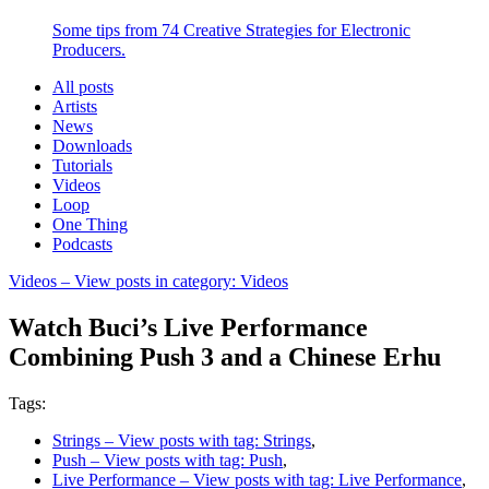
Some tips from 74 Creative Strategies for Electronic
Producers.
All posts
Artists
News
Downloads
Tutorials
Videos
Loop
One Thing
Podcasts
Videos
– View posts in category: Videos
Watch Buci’s Live Performance
Combining Push 3 and a Chinese Erhu
Tags:
Strings
– View posts with tag: Strings
,
Push
– View posts with tag: Push
,
Live Performance
– View posts with tag: Live Performance
,