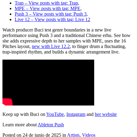
Trap
– View posts with tag: Trap
,
MPE
– View posts with tag: MPE
,
Push 3
– View posts with tag: Push 3
,
Live 12
– View posts with tag: Live 12
Watch producer Buci test genre boundaries in a new live
performance using Push 3 and a traditional Chinese erhu. See how
she adds expressive depth to her samples with MPE, uses the 16
Pitches layout,
new with Live 12.2
, to finger drum a fluctuating,
trap-inspired rhythm, and builds a dynamic arrangement live.
Keep up with Buci on
YouTube
,
Instagram
and
her website
Learn more about
Ableton Push
Posted on 24 de junio de 2025
in
Artists
,
Videos