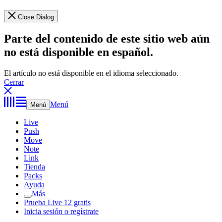
Close Dialog
Parte del contenido de este sitio web aún
no está disponible en español.
El artículo no está disponible en el idioma seleccionado.
Cerrar
Menú
Menú
Live
Push
Move
Note
Link
Tienda
Packs
Ayuda
Más
Prueba Live 12 gratis
Inicia sesión o regístrate