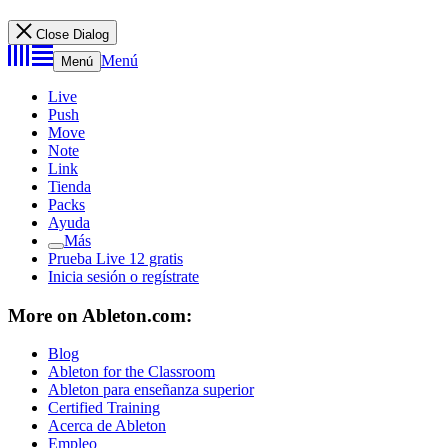
Close Dialog
Menú
Menú
Live
Push
Move
Note
Link
Tienda
Packs
Ayuda
Más
Prueba Live 12 gratis
Inicia sesión o regístrate
More on Ableton.com:
Blog
Ableton for the Classroom
Ableton para enseñanza superior
Certified Training
Acerca de Ableton
Empleo