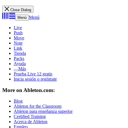
Close Dialog
Menú
Menú
Live
Push
Move
Note
Link
Tienda
Packs
Ayuda
Más
Prueba Live 12 gratis
Inicia sesión o regístrate
More on Ableton.com:
Blog
Ableton for the Classroom
Ableton para enseñanza superior
Certified Training
Acerca de Ableton
Empleo