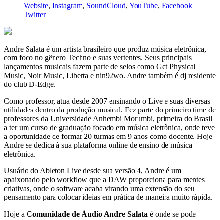
Website
,
Instagram
,
SoundCloud
,
YouTube
,
Facebook
,
Twitter
Andre Salata é um artista brasileiro que produz música eletrônica,
com foco no gênero Techno e suas vertentes. Seus principais
lançamentos musicais fazem parte de selos como Get Physical
Music, Noir Music, Liberta e nin92wo. Andre também é dj residente
do club D-Edge.
Como professor, atua desde 2007 ensinando o Live e suas diversas
utilidades dentro da produção musical. Fez parte do primeiro time de
professores da Universidade Anhembi Morumbi, primeira do Brasil
a ter um curso de graduação focado em música eletrônica, onde teve
a oportunidade de formar 20 turmas em 9 anos como docente. Hoje
Andre se dedica à sua plataforma online de ensino de música
eletrônica.
Usuário do Ableton Live desde sua versão 4, Andre é um
apaixonado pelo workflow que a DAW proporciona para mentes
criativas, onde o software acaba virando uma extensão do seu
pensamento para colocar ideias em prática de maneira muito rápida.
Hoje a
Comunidade de Áudio Andre Salata
é onde se pode