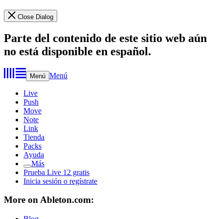
Close Dialog
Parte del contenido de este sitio web aún
no está disponible en español.
Menú
Menú
Live
Push
Move
Note
Link
Tienda
Packs
Ayuda
Más
Prueba Live 12 gratis
Inicia sesión o regístrate
More on Ableton.com:
Blog