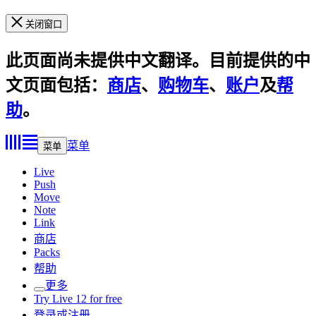
关闭窗口
此页面尚未提供中文翻译。目前提供的中
文页面包括：
商店
、
购物车
、
账户
及
帮
助
。
菜单
菜单
Live
Push
Move
Note
Link
商店
Packs
帮助
更多
Try Live 12 for free
登录或注册