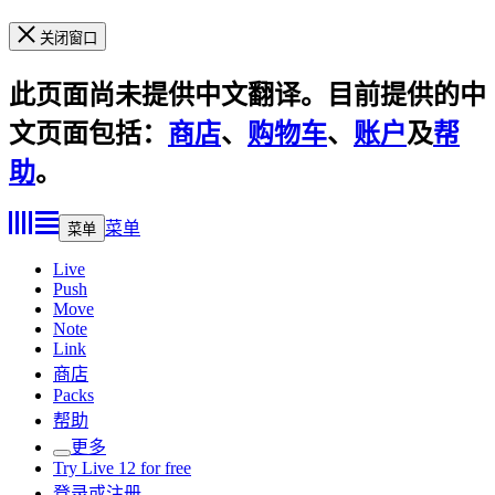
关闭窗口
此页面尚未提供中文翻译。目前提供的中
文页面包括：
商店
、
购物车
、
账户
及
帮
助
。
菜单
菜单
Live
Push
Move
Note
Link
商店
Packs
帮助
更多
Try Live 12 for free
登录或注册