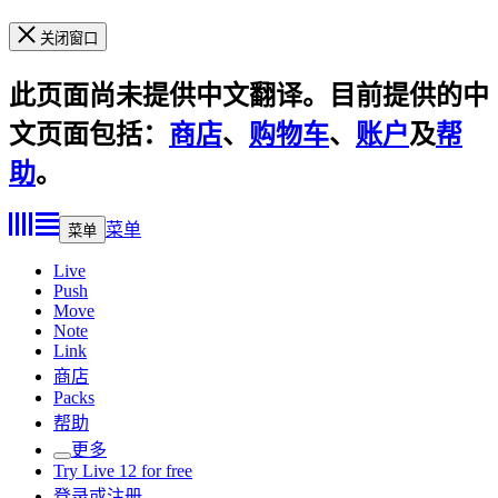
关闭窗口
此页面尚未提供中文翻译。目前提供的中
文页面包括：
商店
、
购物车
、
账户
及
帮
助
。
菜单
菜单
Live
Push
Move
Note
Link
商店
Packs
帮助
更多
Try Live 12 for free
登录或注册