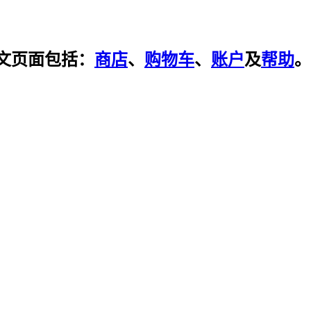
文页面包括：
商店
、
购物车
、
账户
及
帮助
。