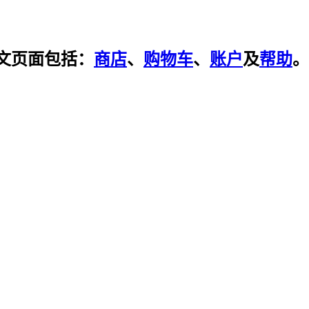
文页面包括：
商店
、
购物车
、
账户
及
帮助
。