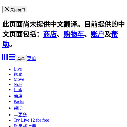
关闭窗口
此页面尚未提供中文翻译。目前提供的中
文页面包括：
商店
、
购物车
、
账户
及
帮
助
。
菜单
菜单
Live
Push
Move
Note
Link
商店
Packs
帮助
更多
Try Live 12 for free
登录或注册