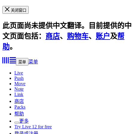
关闭窗口
此页面尚未提供中文翻译。目前提供的中
文页面包括：
商店
、
购物车
、
账户
及
帮
助
。
菜单
菜单
Live
Push
Move
Note
Link
商店
Packs
帮助
更多
Try Live 12 for free
登录或注册