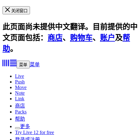
关闭窗口
此页面尚未提供中文翻译。目前提供的中
文页面包括：
商店
、
购物车
、
账户
及
帮
助
。
菜单
菜单
Live
Push
Move
Note
Link
商店
Packs
帮助
更多
Try Live 12 for free
登录或注册