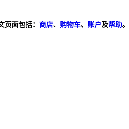
文页面包括：
商店
、
购物车
、
账户
及
帮助
。