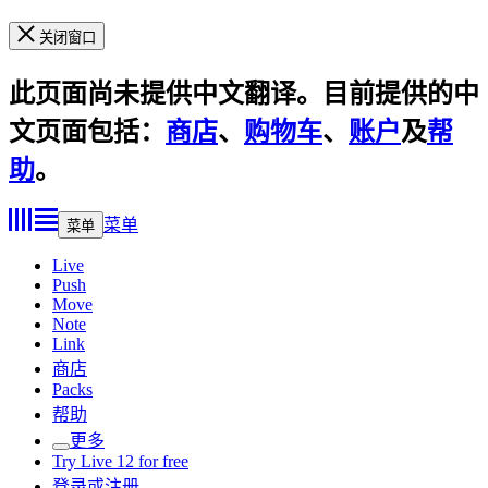
关闭窗口
此页面尚未提供中文翻译。目前提供的中
文页面包括：
商店
、
购物车
、
账户
及
帮
助
。
菜单
菜单
Live
Push
Move
Note
Link
商店
Packs
帮助
更多
Try Live 12 for free
登录或注册