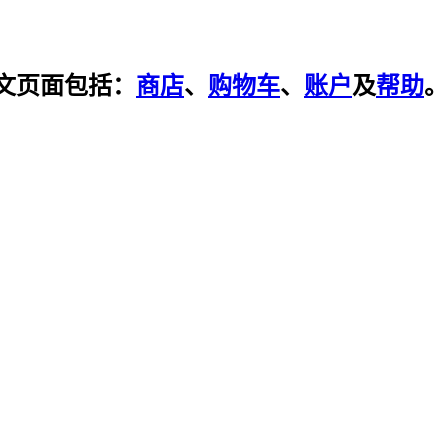
文页面包括：
商店
、
购物车
、
账户
及
帮助
。