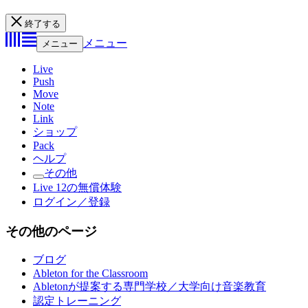
終了する
メニュー
メニュー
Live
Push
Move
Note
Link
ショップ
Pack
ヘルプ
その他
Live 12の無償体験
ログイン／登録
その他のページ
ブログ
Ableton for the Classroom
Abletonが提案する専門学校／大学向け音楽教育
認定トレーニング