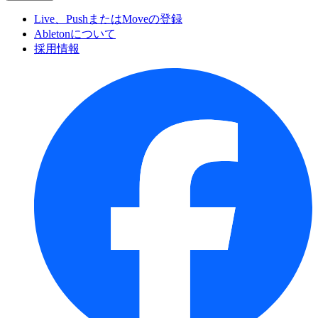
Live、PushまたはMoveの登録
Abletonについて
採用情報