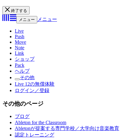
終了する
メニュー
メニュー
Live
Push
Move
Note
Link
ショップ
Pack
ヘルプ
その他
Live 12の無償体験
ログイン／登録
その他のページ
ブログ
Ableton for the Classroom
Abletonが提案する専門学校／大学向け音楽教育
認定トレーニング