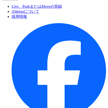
Live、PushまたはMoveの登録
Abletonについて
採用情報