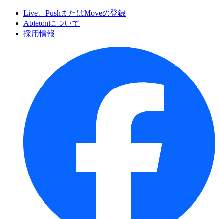
Live、PushまたはMoveの登録
Abletonについて
採用情報