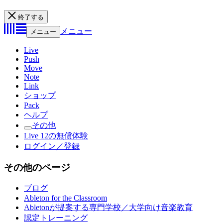
終了する
メニュー
メニュー
Live
Push
Move
Note
Link
ショップ
Pack
ヘルプ
その他
Live 12の無償体験
ログイン／登録
その他のページ
ブログ
Ableton for the Classroom
Abletonが提案する専門学校／大学向け音楽教育
認定トレーニング