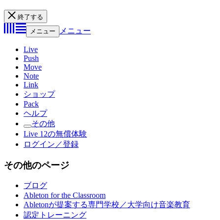
終了する
メニュー
メニュー
Live
Push
Move
Note
Link
ショップ
Pack
ヘルプ
その他
Live 12の無償体験
ログイン／登録
その他のページ
ブログ
Ableton for the Classroom
Abletonが提案する専門学校／大学向け音楽教育
認定トレーニング