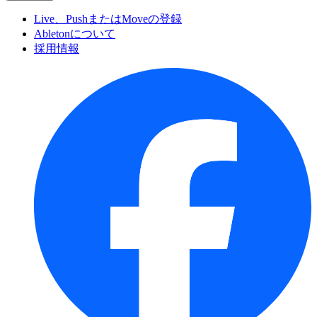
Live、PushまたはMoveの登録
Abletonについて
採用情報