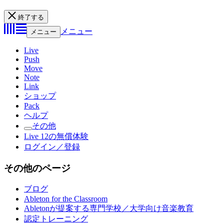
終了する
メニュー
メニュー
Live
Push
Move
Note
Link
ショップ
Pack
ヘルプ
その他
Live 12の無償体験
ログイン／登録
その他のページ
ブログ
Ableton for the Classroom
Abletonが提案する専門学校／大学向け音楽教育
認定トレーニング