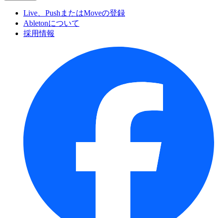
Live、PushまたはMoveの登録
Abletonについて
採用情報