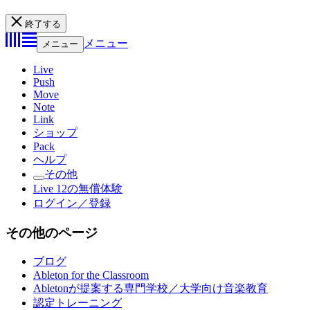
終了する
メニュー
メニュー
Live
Push
Move
Note
Link
ショップ
Pack
ヘルプ
その他
Live 12の無償体験
ログイン／登録
その他のページ
ブログ
Ableton for the Classroom
Abletonが提案する専門学校／大学向け音楽教育
認定トレーニング