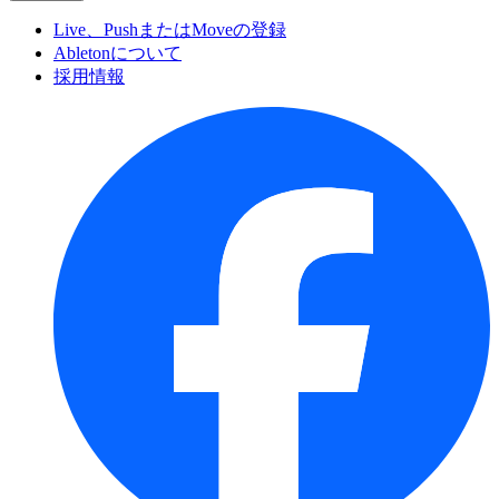
Live、PushまたはMoveの登録
Abletonについて
採用情報