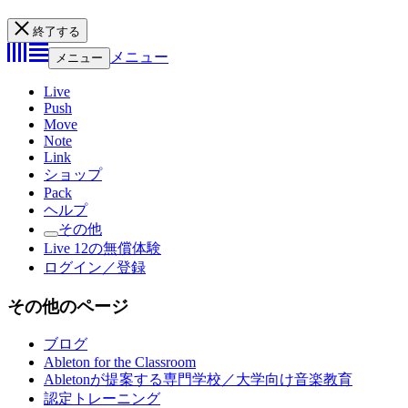
終了する
メニュー
メニュー
Live
Push
Move
Note
Link
ショップ
Pack
ヘルプ
その他
Live 12の無償体験
ログイン／登録
その他のページ
ブログ
Ableton for the Classroom
Abletonが提案する専門学校／大学向け音楽教育
認定トレーニング