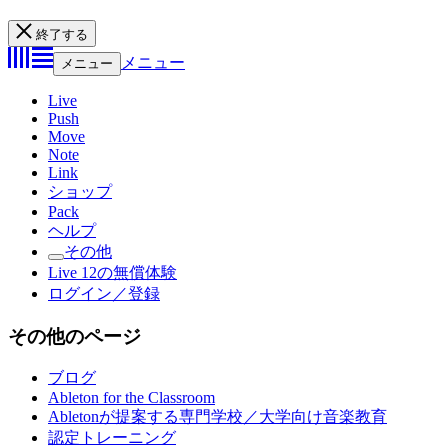
終了する
メニュー
メニュー
Live
Push
Move
Note
Link
ショップ
Pack
ヘルプ
その他
Live 12の無償体験
ログイン／登録
その他のページ
ブログ
Ableton for the Classroom
Abletonが提案する専門学校／大学向け音楽教育
認定トレーニング