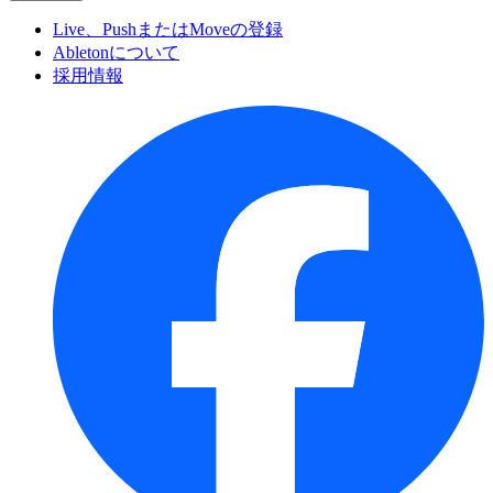
Live、PushまたはMoveの登録
Abletonについて
採用情報