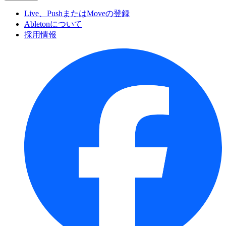
Live、PushまたはMoveの登録
Abletonについて
採用情報