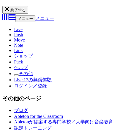
終了する
メニュー
メニュー
Live
Push
Move
Note
Link
ショップ
Pack
ヘルプ
その他
Live 12の無償体験
ログイン／登録
その他のページ
ブログ
Ableton for the Classroom
Abletonが提案する専門学校／大学向け音楽教育
認定トレーニング