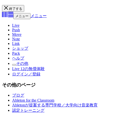
終了する
メニュー
メニュー
Live
Push
Move
Note
Link
ショップ
Pack
ヘルプ
その他
Live 12の無償体験
ログイン／登録
その他のページ
ブログ
Ableton for the Classroom
Abletonが提案する専門学校／大学向け音楽教育
認定トレーニング