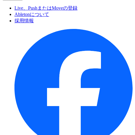
Live、PushまたはMoveの登録
Abletonについて
採用情報