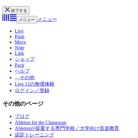
終了する
メニュー
メニュー
Live
Push
Move
Note
Link
ショップ
Pack
ヘルプ
その他
Live 12の無償体験
ログイン／登録
その他のページ
ブログ
Ableton for the Classroom
Abletonが提案する専門学校／大学向け音楽教育
認定トレーニング