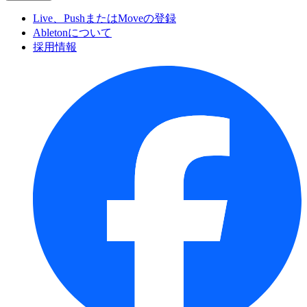
Live、PushまたはMoveの登録
Abletonについて
採用情報