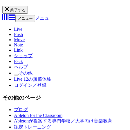
終了する
メニュー
メニュー
Live
Push
Move
Note
Link
ショップ
Pack
ヘルプ
その他
Live 12の無償体験
ログイン／登録
その他のページ
ブログ
Ableton for the Classroom
Abletonが提案する専門学校／大学向け音楽教育
認定トレーニング