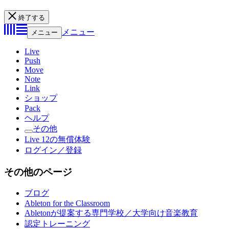
終了する
メニュー
メニュー
Live
Push
Move
Note
Link
ショップ
Pack
ヘルプ
その他
Live 12の無償体験
ログイン／登録
その他のページ
ブログ
Ableton for the Classroom
Abletonが提案する専門学校／大学向け音楽教育
認定トレーニング