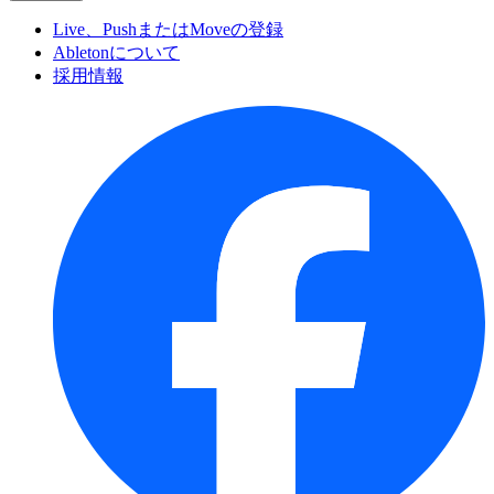
Live、PushまたはMoveの登録
Abletonについて
採用情報