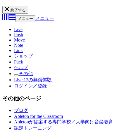
終了する
メニュー
メニュー
Live
Push
Move
Note
Link
ショップ
Pack
ヘルプ
その他
Live 12の無償体験
ログイン／登録
その他のページ
ブログ
Ableton for the Classroom
Abletonが提案する専門学校／大学向け音楽教育
認定トレーニング