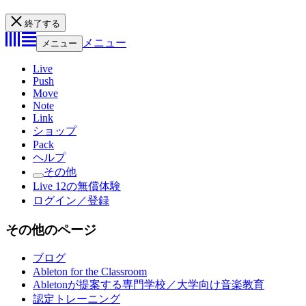
終了する
メニュー
メニュー
Live
Push
Move
Note
Link
ショップ
Pack
ヘルプ
その他
Live 12の無償体験
ログイン／登録
その他のページ
ブログ
Ableton for the Classroom
Abletonが提案する専門学校／大学向け音楽教育
認定トレーニング