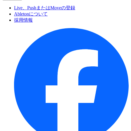
Live、PushまたはMoveの登録
Abletonについて
採用情報