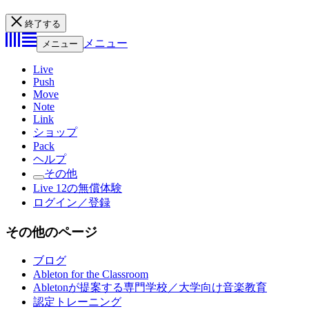
終了する
メニュー
メニュー
Live
Push
Move
Note
Link
ショップ
Pack
ヘルプ
その他
Live 12の無償体験
ログイン／登録
その他のページ
ブログ
Ableton for the Classroom
Abletonが提案する専門学校／大学向け音楽教育
認定トレーニング