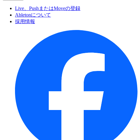
Live、PushまたはMoveの登録
Abletonについて
採用情報